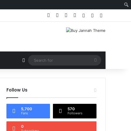
Facebook
X
YouTube
Instagram
Log In
Random Article
Sidebar
Random Article
Search
for
Follow Us
5,700
570
Fans
Followers
0
Subscribers