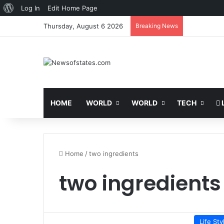
About
Log In
Edit Home Page
WordPress
Thursday, August 6 2026
Breaking News
HOME
WORLD
WORLD
TECH
L
Home
/
two ingredients
two ingredients
Life Sty