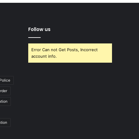
Follow us
Error Can not Get Posts, Incorrect
account info.
Police
rder
ation
ation