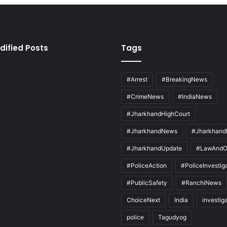
dified Posts
Tags
#Arrest
#BreakingNews
#CrimeNews
#IndiaNews
#JharkhandHighCourt
#JharkhandNews
#Jharkhand
#JharkhandUpdate
#LawAndO
#PoliceAction
#PoliceInvestig
#PublicSafety
#RanchiNews
ChoiceNext
India
investig
police
Tagudyog