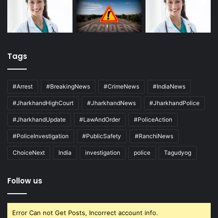
Tags
#Arrest
#BreakingNews
#CrimeNews
#IndiaNews
#JharkhandHighCourt
#JharkhandNews
#JharkhandPolice
#JharkhandUpdate
#LawAndOrder
#PoliceAction
#PoliceInvestigation
#PublicSafety
#RanchiNews
ChoiceNext
India
investigation
police
Tagudyog
Follow us
Error Can not Get Posts, Incorrect account info.