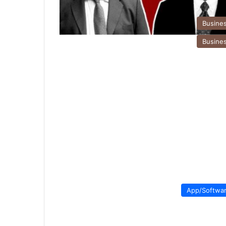
Busine
Busine
App/Softwa