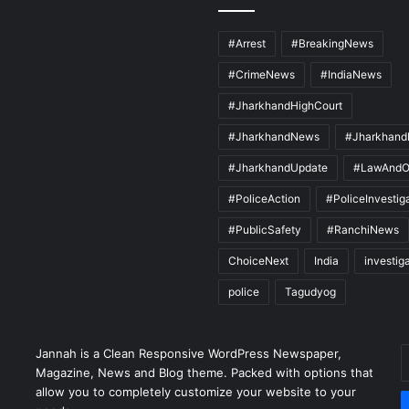
#Arrest
#BreakingNews
#CrimeNews
#IndiaNews
#JharkhandHighCourt
#JharkhandNews
#Jharkhand
#JharkhandUpdate
#LawAndO
#PoliceAction
#PoliceInvestig
#PublicSafety
#RanchiNews
ChoiceNext
India
investig
police
Tagudyog
Jannah is a Clean Responsive WordPress Newspaper,
E
Magazine, News and Blog theme. Packed with options that
y
allow you to completely customize your website to your
E