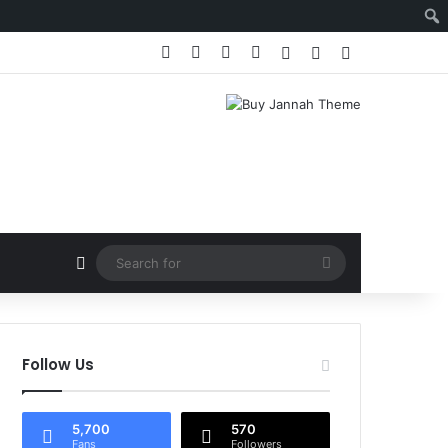
Facebook
X
YouTube
Instagram
Log In
Random Article
Sidebar
Random Article
Search
for
Follow Us
5,700
570
Fans
Followers