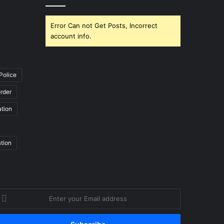
Error Can not Get Posts, Incorrect
account info.
Police
rder
ation
ation
nter
our
mail