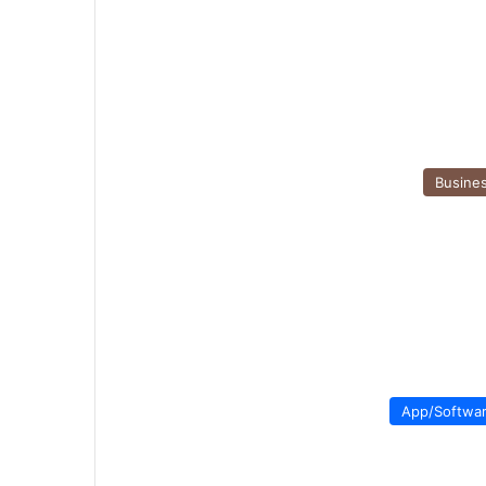
Busine
App/Softwa