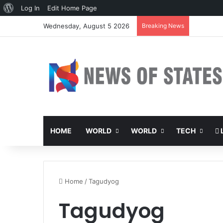
About
Log In
Edit Home Page
WordPress
Wednesday, August 5 2026
Breaking News
HOME
WORLD
WORLD
TECH
L
Home
/
Tagudyog
Tagudyog