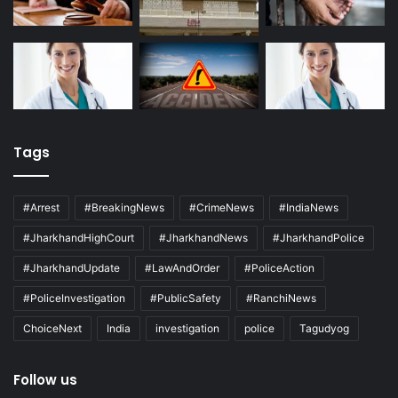
Tags
#Arrest
#BreakingNews
#CrimeNews
#IndiaNews
#JharkhandHighCourt
#JharkhandNews
#JharkhandPolice
#JharkhandUpdate
#LawAndOrder
#PoliceAction
#PoliceInvestigation
#PublicSafety
#RanchiNews
ChoiceNext
India
investigation
police
Tagudyog
Follow us