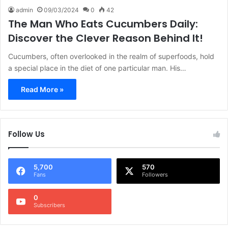
admin
09/03/2024
0
42
The Man Who Eats Cucumbers Daily:
Discover the Clever Reason Behind It!
Cucumbers, often overlooked in the realm of superfoods, hold
a special place in the diet of one particular man. His…
Read More »
Follow Us
5,700
570
Fans
Followers
0
Subscribers