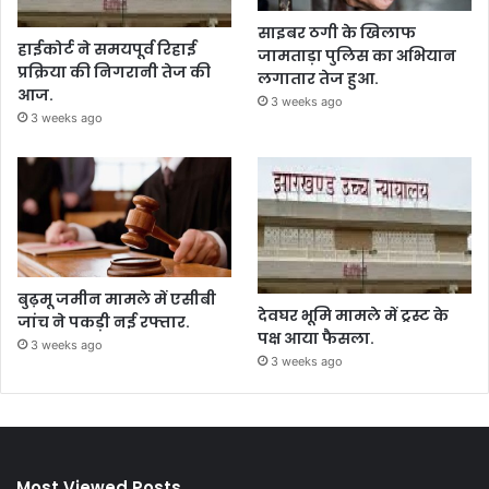
साइबर ठगी के खिलाफ
हाईकोर्ट ने समयपूर्व रिहाई
जामताड़ा पुलिस का अभियान
प्रक्रिया की निगरानी तेज की
लगातार तेज हुआ.
आज.
3 weeks ago
3 weeks ago
बुढ़मू जमीन मामले में एसीबी
देवघर भूमि मामले में ट्रस्ट के
जांच ने पकड़ी नई रफ्तार.
पक्ष आया फैसला.
3 weeks ago
3 weeks ago
Most Viewed Posts