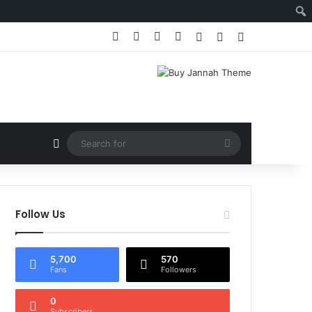
Facebook
X
YouTube
Instagram
Log In
Random Article
Sidebar
Random Article
Search
for
Follow Us
5,700
570
Fans
Followers
0
Subscribers