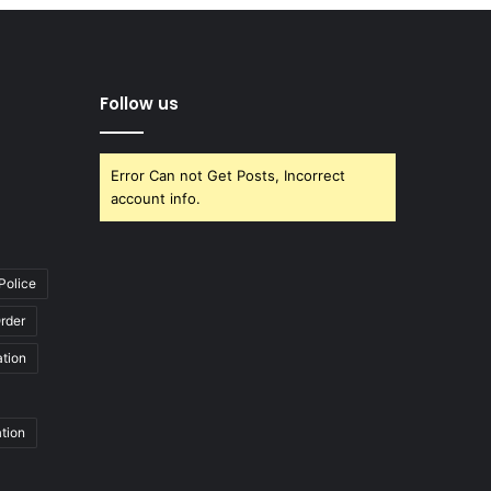
Follow us
Error Can not Get Posts, Incorrect
account info.
Police
rder
ation
ation