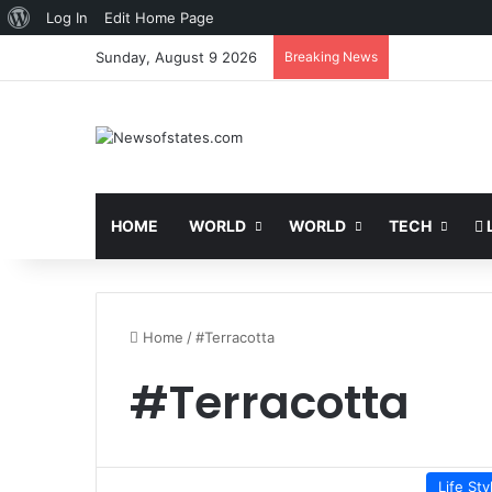
About
Log In
Edit Home Page
WordPress
Sunday, August 9 2026
Breaking News
HOME
WORLD
WORLD
TECH
L
Home
/
#Terracotta
#Terracotta
Life Sty