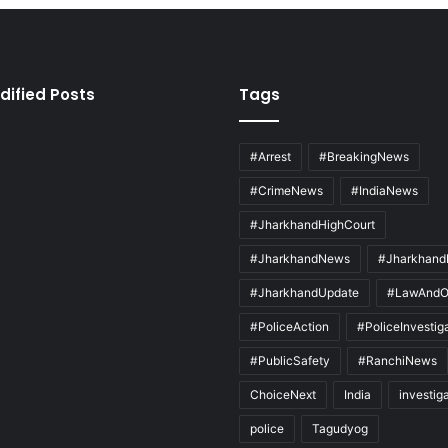
dified Posts
Tags
#Arrest
#BreakingNews
#CrimeNews
#IndiaNews
#JharkhandHighCourt
#JharkhandNews
#Jharkhand
#JharkhandUpdate
#LawAndO
#PoliceAction
#PoliceInvestig
#PublicSafety
#RanchiNews
ChoiceNext
India
investig
police
Tagudyog