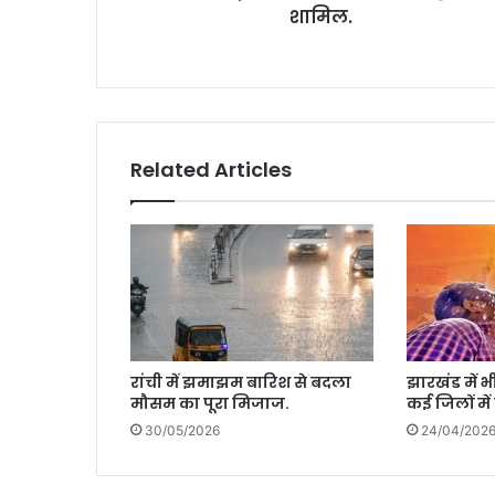
में
शामिल.
s
अ
मि
त
शा
ह
का
Related Articles
दौ
रा
,
S
S
B
की
रे
जिं
रांची में झमाझम बारिश से बदला
झारखंड में 
ग
मौसम का पूरा मिजाज.
कई जिलों मे
डे
प
30/05/2026
24/04/202
रे
ड