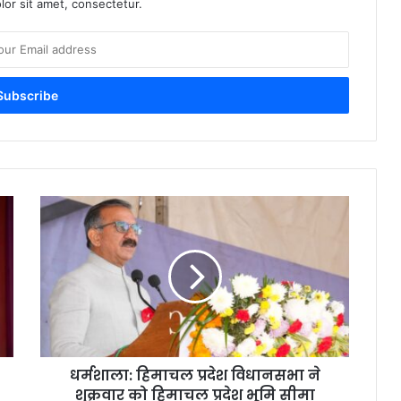
or sit amet, consectetur.
ध
र्म
शा
ला
:
हि
मा
च
ल
धर्मशाला: हिमाचल प्रदेश विधानसभा ने
प्र
शुक्रवार को हिमाचल प्रदेश भूमि सीमा
दे