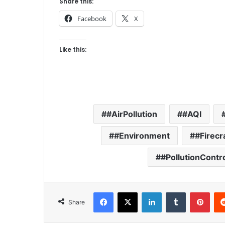
Share this:
Facebook
X
Like this:
#AirPollution
#AQI
#Environment
#Firec
#PollutionContr
Facebook
X
LinkedIn
Tumblr
Pinterest
Share