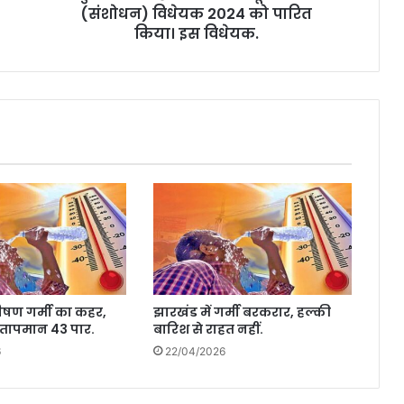
श
(संशोधन) विधेयक 2024 को पारित
वि
किया। इस विधेयक.
धा
न
स
भा
ने
शु
क्र
वा
र
को
हि
मा
च
ल
भीषण गर्मी का कहर,
झारखंड में गर्मी बरकरार, हल्की
प्र
ं तापमान 43 पार.
बारिश से राहत नहीं.
दे
श
6
22/04/2026
भू
मि