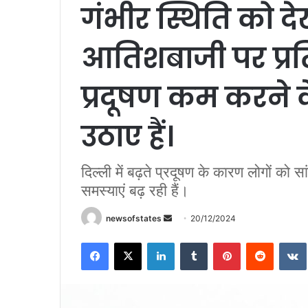
गंभीर स्थिति को द
आतिशबाजी पर प्रत
प्रदूषण कम करने 
उठाए हैं।
दिल्ली में बढ़ते प्रदूषण के कारण लोगों को सा
समस्याएं बढ़ रही हैं।
newsofstates
S
20/12/2024
e
Facebook
X
LinkedIn
Tumblr
Pinterest
Reddit
VK
n
d
a
n