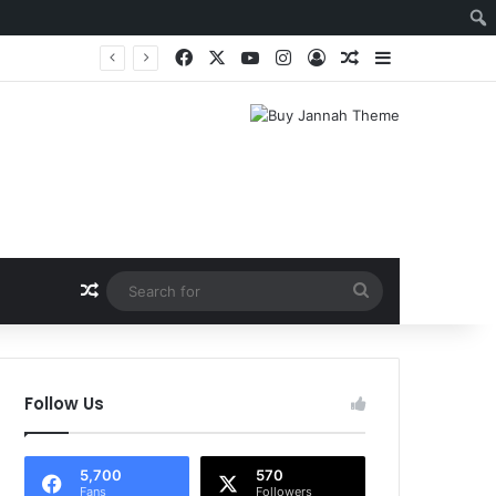
Facebook
X
YouTube
Instagram
Log In
Random Article
Sidebar
Random Article
Search
for
Follow Us
5,700
570
Fans
Followers