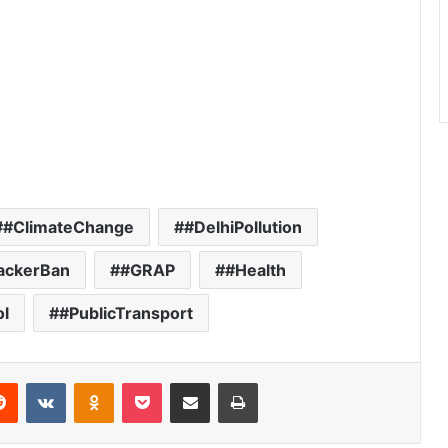
#ClimateChange
#DelhiPollution
rackerBan
#GRAP
#Health
ol
#PublicTransport
Reddit
VKontakte
Odnoklassniki
Pocket
Share via Email
Print