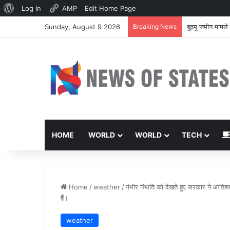
About
Log In
AMP
Edit Home Page
WordPress
Sunday, August 9 2026
Breaking News
बुढ़मू जमीन मामले 
HOME
WORLD
WORLD
TECH
Home
/
weather
/
गंभीर स्थिति को देखते हुए सरकार ने आति
हैं।
weather