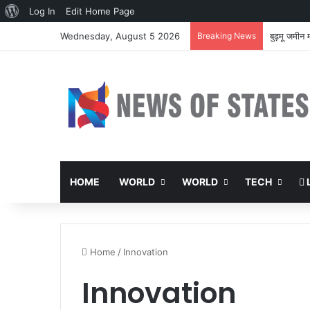
About
Log In
Edit Home Page
WordPress
Wednesday, August 5 2026
Breaking News
बुढ़मू जमीन 
HOME
WORLD
WORLD
TECH
L
Home
/
Innovation
Innovation