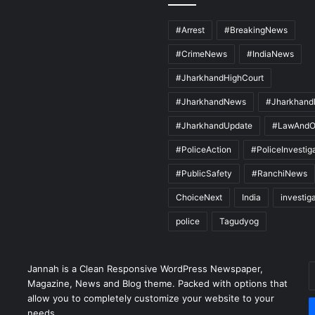
#Arrest
#BreakingNews
#CrimeNews
#IndiaNews
#JharkhandHighCourt
#JharkhandNews
#Jharkhand
#JharkhandUpdate
#LawAndO
#PoliceAction
#PoliceInvestig
#PublicSafety
#RanchiNews
ChoiceNext
India
investig
police
Tagudyog
Jannah is a Clean Responsive WordPress Newspaper,
E
Magazine, News and Blog theme. Packed with options that
y
allow you to completely customize your website to your
E
needs.
a