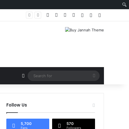
Facebook
X
YouTube
Instagram
Log In
Random Article
Sidebar
Random Article
Search
for
Follow Us
5,700
570
Fans
Followers