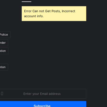
Error Can not Get Posts, Incorrect
account info.
Police
rder
ation
ation
nter
our
mail
ddress