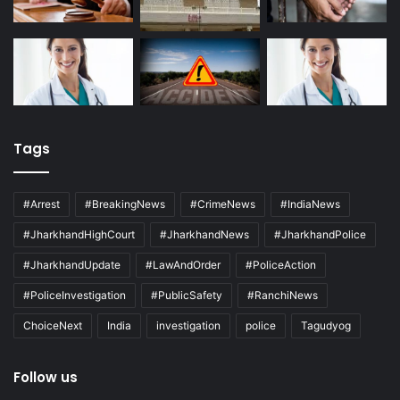
Tags
#Arrest
#BreakingNews
#CrimeNews
#IndiaNews
#JharkhandHighCourt
#JharkhandNews
#JharkhandPolice
#JharkhandUpdate
#LawAndOrder
#PoliceAction
#PoliceInvestigation
#PublicSafety
#RanchiNews
ChoiceNext
India
investigation
police
Tagudyog
Follow us