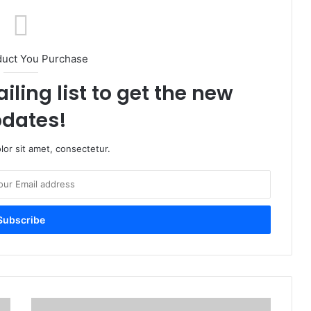
duct You Purchase
iling list to get the new
dates!
or sit amet, consectetur.
अ