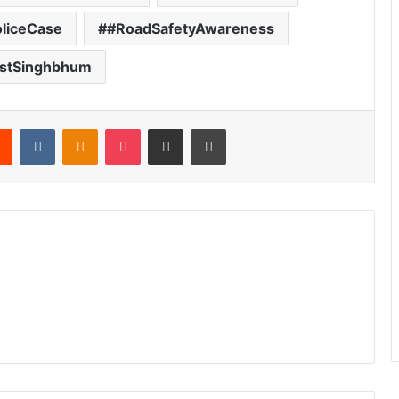
liceCase
#RoadSafetyAwareness
stSinghbhum
Reddit
VKontakte
Odnoklassniki
Pocket
Share via Email
Print