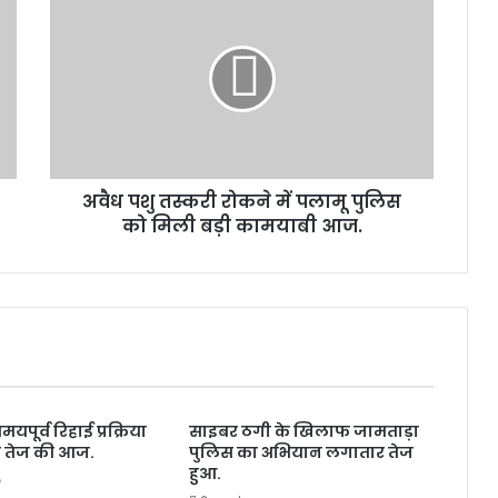
वै
ध
प
शु
त
स्क
री
रो
अवैध पशु तस्करी रोकने में पलामू पुलिस
क
को मिली बड़ी कामयाबी आज.
ने
में
प
ला
मू
पु
लि
स
को
मयपूर्व रिहाई प्रक्रिया
साइबर ठगी के खिलाफ जामताड़ा
मि
 तेज की आज.
पुलिस का अभियान लगातार तेज
ली
हुआ.
o
ब