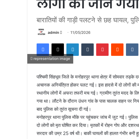
लोगों की जान गय
बारातियों की गाड़ी पलटने से छह घायल, पुलि
admin
S
11/05/2026
e
Facebook
X
LinkedIn
Tumblr
Pinterest
Reddit
VK
n
d
representation image
a
n
पश्चिमी सिंहभूम जिले के मनोहरपुर थाना क्षेत्र में सोमवार तड
e
अचानक अनियंत्रित होकर पलट गई। इस हादसे में दो लोगों की मौत
m
a
स्थानीय लोगों में अफरा तफरी मच गई। ग्रामीण तुरंत मदद के लि
i
गया था। लौटने के दौरान उंधन गांव के पास चालक वाहन पर नियंत
l
बाद पुलिस को तुरंत सूचना दी गई।
मनोहरपुर थाना पुलिस मौके पर पहुंचकर जांच में जुट गई। पुलिस ने
दो लोगों को मृत घोषित कर दिया। मृतकों में रोहन गोप और दशरथ
सरदार की उम्र 25 वर्ष थी। बाकी घायलों की हालत गंभीर बनी हु