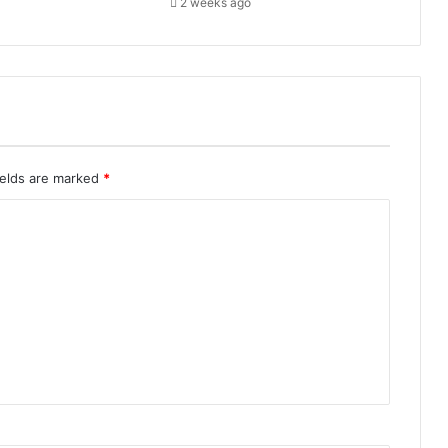
2 weeks ago
ड़ी
का
म
या
बी
आ
ज
.
ields are marked
*