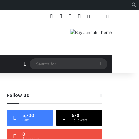
Facebook
X
YouTube
Instagram
Log In
Random Article
Sidebar
Random Article
Search
for
Follow Us
5,700
570
Fans
Followers
0
Subscribers