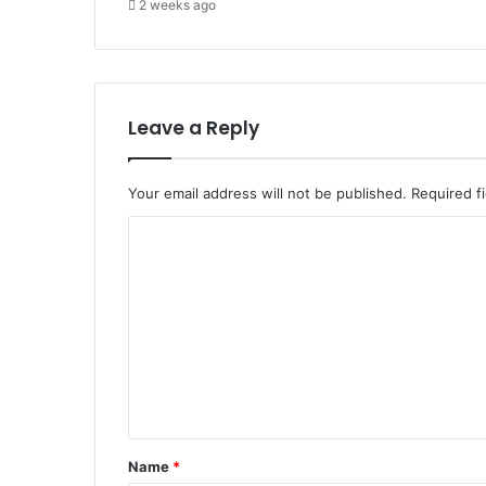
चे
2 weeks ago
ता
व
नी
दी
आ
Leave a Reply
ज
.
Your email address will not be published.
Required f
C
o
m
m
e
n
t
*
Name
*