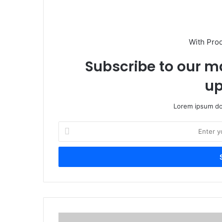
With Pro
Subscribe to our ma
up
Lorem ipsum dol
E
n
t
e
r
y
o
u
r
हा
E