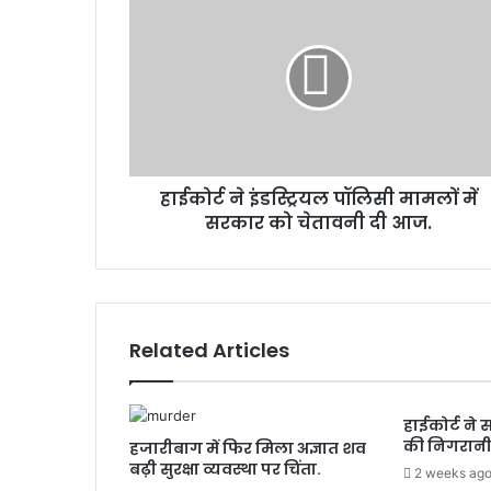
ई
m
को
a
र्ट
i
ने
l
इं
a
ड
d
स्ट्रि
d
य
r
हाईकोर्ट ने इंडस्ट्रियल पॉलिसी मामलों में
ल
e
सरकार को चेतावनी दी आज.
पॉ
s
लि
s
सी
मा
म
लों
Related Articles
में
स
र
हाईकोर्ट ने स
का
की निगरानी
हजारीबाग में फिर मिला अज्ञात शव
र
बढ़ी सुरक्षा व्यवस्था पर चिंता.
को
2 weeks ag