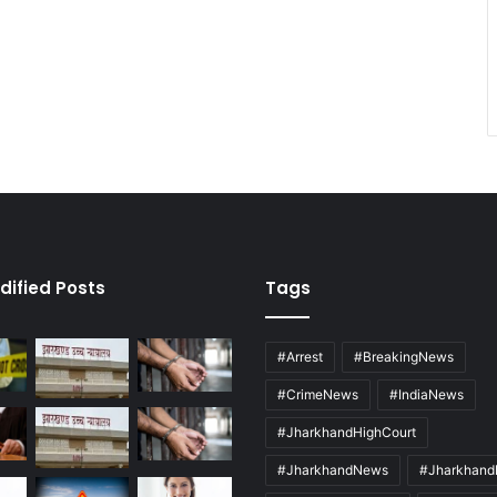
dified Posts
Tags
#Arrest
#BreakingNews
#CrimeNews
#IndiaNews
#JharkhandHighCourt
#JharkhandNews
#Jharkhand