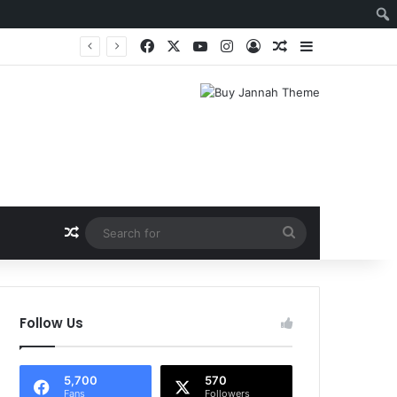
Facebook
X
YouTube
Instagram
Log In
Random Article
Sidebar
Random Article
Search
for
Follow Us
5,700
570
Fans
Followers