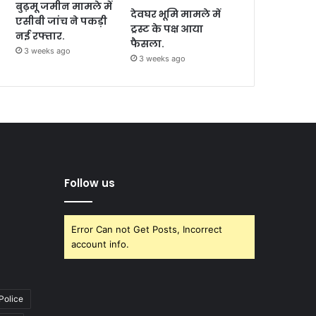
बुढ़मू जमीन मामले में
देवघर भूमि मामले में
एसीबी जांच ने पकड़ी
ट्रस्ट के पक्ष आया
नई रफ्तार.
फैसला.
3 weeks ago
3 weeks ago
Follow us
Error Can not Get Posts, Incorrect
account info.
Police