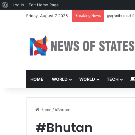
About
Log In
Edit Home Page
WordPress
Friday, August 7 2026
Breaking News
बुढ़मू जमीन मामले मे
HOME
WORLD
WORLD
TECH
Home
/
#Bhutan
#Bhutan