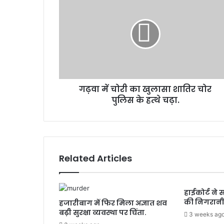
ढ़
m
वा
a
में
i
चो
l
री
a
का
d
खु
d
ला
r
गढ़वा में चोरी का खुलासा शातिर चोर
सा
e
पुलिस के हत्थे चढ़ा.
शा
s
ति
s
र
चो
र
पु
Related Articles
लि
स
के
हाईकोर्ट ने स
ह
की निगरानी
हजारीबाग में फिर मिला अज्ञात शव
त्थे
बढ़ी सुरक्षा व्यवस्था पर चिंता.
च
3 weeks ag