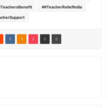
dTeachersBenefit
#TeacherReliefIndia
acherSupport
Reddit
VKontakte
Odnoklassniki
Pocket
Share via Email
Print