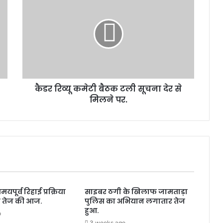
ड
र
रि
व्यू
क
मे
टी
बै
कैडर रिव्यू कमेटी बैठक टली सूचना देर से
ठ
मिलने पर.
क
ट
ली
सू
च
ना
दे
र
से
मयपूर्व रिहाई प्रक्रिया
साइबर ठगी के खिलाफ जामताड़ा
मि
 तेज की आज.
पुलिस का अभियान लगातार तेज
ल
हुआ.
o
ने
3 weeks ago