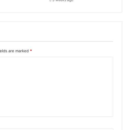
प
र
.
ields are marked
*