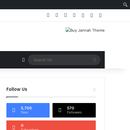
Facebook
X
YouTube
Instagram
Log In
Random Article
Sidebar
Random Article
Search
for
Follow Us
5,700
570
Fans
Followers
0
Subscribers