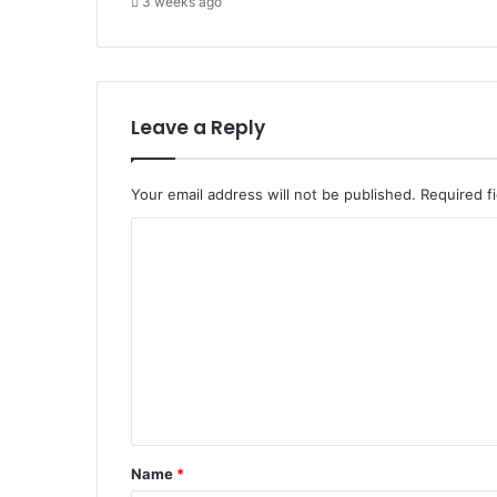
ढ़ा
3 weeks ago
.
Leave a Reply
Your email address will not be published.
Required f
C
o
m
m
e
n
t
*
Name
*