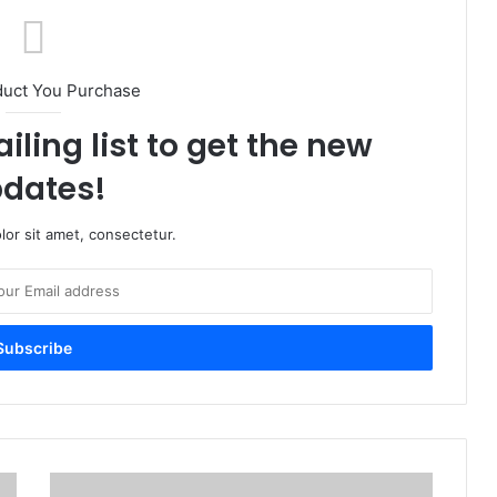
duct You Purchase
iling list to get the new
dates!
or sit amet, consectetur.
कै