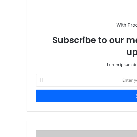
With Pro
Subscribe to our ma
up
Lorem ipsum dol
E
n
t
e
r
y
o
u
r
ग
E