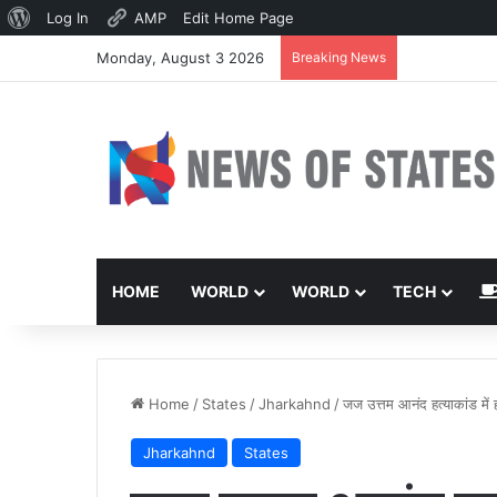
About
Log In
AMP
Edit Home Page
WordPress
Monday, August 3 2026
Breaking News
देवघर भूमि मामले
HOME
WORLD
WORLD
TECH
Home
/
States
/
Jharkahnd
/
जज उत्तम आनंद हत्याकांड में ह
Jharkahnd
States