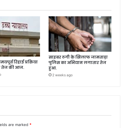
में
अ
वै
ध
अ
फी
म
ब
रा
साइबर ठगी के खिलाफ जामताड़ा
म
मयपूर्व रिहाई प्रक्रिया
पुलिस का अभियान लगातार तेज
द
 तेज की आज.
हुआ.
.
o
2 weeks ago
ields are marked
*