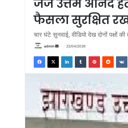
जज उत्तम आनंद हत्य
फैसला सुरक्षित रख
चार घंटे सुनवाई, वीडियो देख दोनों पक्षों की 
admin
S
22/04/2026
e
Facebook
X
LinkedIn
Tumblr
Pinterest
Reddit
VK
n
d
a
n
e
m
a
i
l