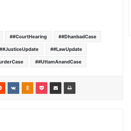
#CourtHearing
#DhanbadCase
#JusticeUpdate
#LawUpdate
urderCase
#UttamAnandCase
Reddit
VKontakte
Odnoklassniki
Pocket
Share via Email
Print