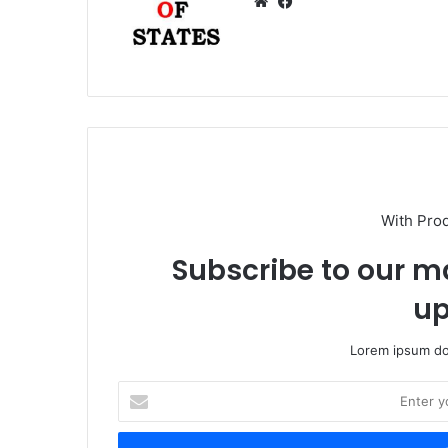
We
Fa
bsi
ce
te
bo
ok
With Pro
Subscribe to our ma
up
Lorem ipsum dol
E
n
t