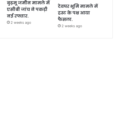
बुढ़मू जमीन मामले में
देवघर भूमि मामले में
एसीबी जांच ने पकड़ी
ट्रस्ट के पक्ष आया
नई रफ्तार.
फैसला.
2 weeks ago
2 weeks ago