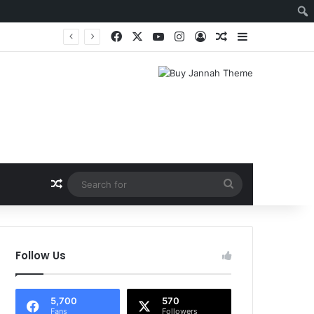
Facebook
X
YouTube
Instagram
Log In
Random Article
Sidebar
Random Article
Search
for
Follow Us
5,700
570
Fans
Followers