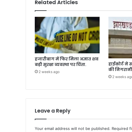
Related Articles
,
शा
दी
स
मा
रो
ह
प्र
भा
हजारीबाग में फिर मिला अज्ञात शव
वि
हाईकोर्ट ने स
बढ़ी सुरक्षा व्यवस्था पर चिंता.
त
की निगरानी
2 weeks ago
.
2 weeks ag
Leave a Reply
Your email address will not be published.
Required f