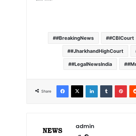
#BreakingNews
#CBICourt
#JharkhandHighCourt
#LegalNewsIndia
#M
Facebook
X
LinkedIn
Tumblr
Pinterest
Share
admin