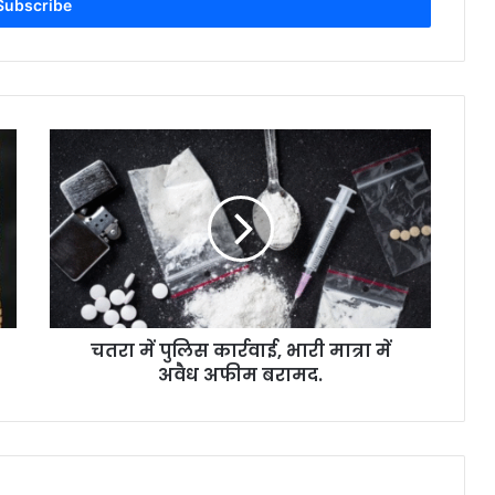
च
त
रा
में
पु
लि
स
का
र्र
चतरा में पुलिस कार्रवाई, भारी मात्रा में
वा
अवैध अफीम बरामद.
ई
,
भा
री
मा
त्रा